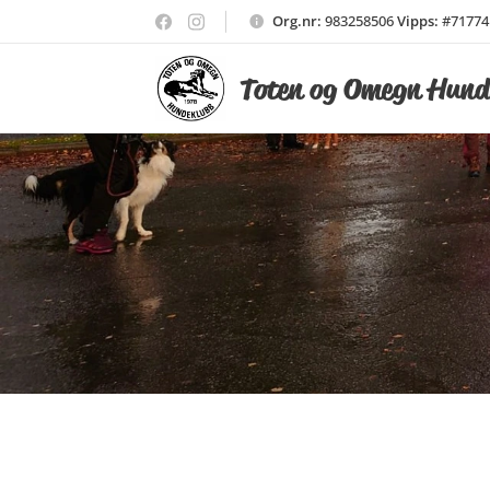
Org.nr:
983258506
Vipps:
#71774
Toten og Omegn Hund