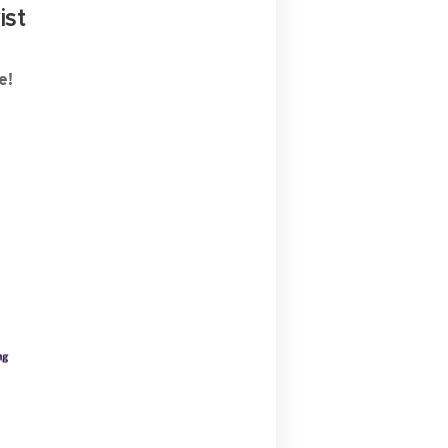
ist
e!