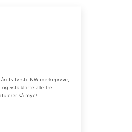
i årets første NW merkeprøve,
og 5stk klarte alle tre
atulerer så mye!