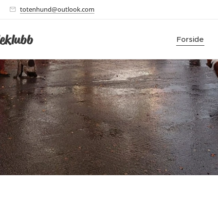
totenhund@outlook.com
eklubb
Forside