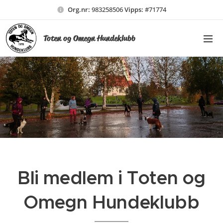
Org.nr:
983258506
Vipps:
#71774
Toten og Omegn Hundeklubb
Bli medlem i Toten og
Omegn Hundeklubb