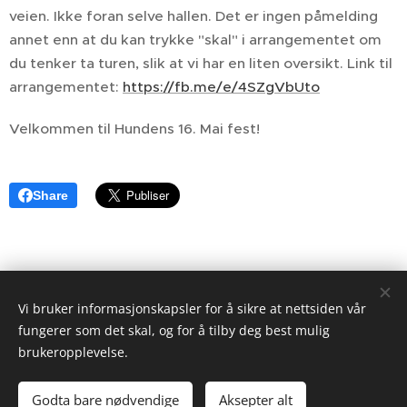
veien. Ikke foran selve hallen. Det er ingen påmelding
annet enn at du kan trykke "skal" i arrangementet om
du tenker ta turen, slik at vi har en liten oversikt. Link til
arrangementet:
https://fb.me/e/4SZgVbUto
Velkommen til Hundens 16. Mai fest!
Share
Vi bruker informasjonskapsler for å sikre at nettsiden vår
fungerer som det skal, og for å tilby deg best mulig
Alle rettigheter tilhører Toten og Omegn Hundeklubb
brukeropplevelse.
©
Informasjonskapsler
Godta bare nødvendige
Aksepter alt