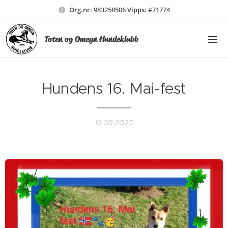
Org.nr:
983258506
Vipps:
#71774
Toten og Omegn Hundeklubb
Hundens 16. Mai-fest
12.05.2025