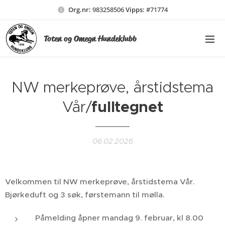
Org.nr:
983258506
Vipps:
#71774
Toten og Omegn Hundeklubb
NW merkeprøve, årstidstema
Vår/
fulltegnet
06.02.2026
Velkommen til NW merkeprøve, årstidstema Vår.
Bjørkeduft og 3 søk, førstemann til mølla.
Påmelding åpner mandag 9. februar, kl 8.00