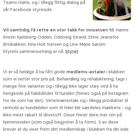
Teams møte, og i tillegg flittig dialog på
vår Facebook styreside.
Vil samtidig få rette en stor takk for innsatsen til
: Hanne
Kristin Kjelsberg-Odden, Oddveig Strand, Stine Jeanette
Brobakken, Irina Holt Iversen og Line Marie Sørum.
Styrets sammensetning er nå:
Styret
Vi er så heldige å ha fått gode
medlems-avtaler
i klubben
som vi setter stor pris på. Behandling og rehabilitering, tags i
mange fine varianter og i tillegg ikke lager støy ved å ha
hengende på halsbåndet til hunden (finnes også på Instagram
for de som har det). Veterinæravtale og i tillegg produkter til
renhold av hundebilen som til tider blir særdeles møkkete - og
ikke minst rabatt til drivstoff. Disse finner dere mer om på
hjemmesiden (som også begynner å ta form). 3 av disse
krever at du viser frem ditt medlemskap i klubben fra din side