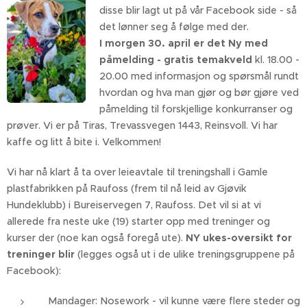
disse blir lagt ut på vår Facebook side - så
det lønner seg å følge med der.
I morgen 30. april er det Ny med
påmelding - gratis temakveld
kl. 18.00 -
20.00 med informasjon og spørsmål rundt
hvordan og hva man gjør og bør gjøre ved
påmelding til forskjellige konkurranser og
prøver. Vi er på Tiras, Trevassvegen 1443, Reinsvoll. Vi har
kaffe og litt å bite i. Velkommen!
Vi har nå klart å ta over leieavtale til treningshall i Gamle
plastfabrikken på Raufoss (frem til nå leid av Gjøvik
Hundeklubb) i Bureiservegen 7, Raufoss. Det vil si at vi
allerede fra neste uke (19) starter opp med treninger og
kurser der (noe kan også foregå ute).
NY ukes-oversikt for
treninger blir
(legges også ut i de ulike treningsgruppene på
Facebook):
Mandager: Nosework - vil kunne være flere steder og