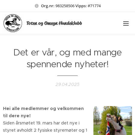
Org.nr:
983258506
Vipps:
#71774
Toten og Omegn Hundeklubb
Det er vår, og med mange
spennende nyheter!
29.04.2025
Hei alle medlemmer og velkommen
til dere nye!
Siden årsmøtet 19. mars har det nye i
styret avholdt 2 fysiske styremøter og 1